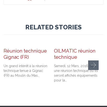
RELATED STORIES
Comments
Comm
13 mars 2016
0
20 février 2016
1
2


Réunion technique
OILMATIC réunion
Gignac (FR)
technique
Un grand intérêt à la réunion
Samedi, 12 Mars, 2016, sera
A
technique tenue à Gignac
une réunion technique où ils
à
(FR) au Moulin du Mas…
seront affichés équipements
f
pour la…
P